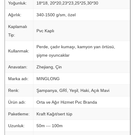
Yoğunluk:
18*18, 20*20,23*23,25*25,30*30
Ağırlık:
340-1500 g/sm, özel
Kaplamalı
Pvc Kaplı
Tip:
Perde, çadır kumaşı, kamyon yan örtüsü,
Kullanmak:
şişme oyuncaklar
Anavatan:
Zhejiang, Çin
Marka adı:
MINGLONG
Renk:
Şampanya, GRİ, Yeşil, Haki, Açık Mavi
Ürün adı:
Orta ve Ağır Hizmet Pvc Branda
Paketleme:
Kraft Kağıt/sert tüp
Uzunluk:
50m --- 100m