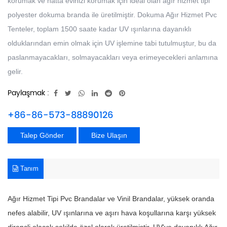
korumak ve hatta evinizi korumak için ideal olan ağır hizmet tipi
polyester dokuma branda ile üretilmiştir. Dokuma Ağır Hizmet Pvc
Tenteler, toplam 1500 saate kadar UV ışınlarına dayanıklı
olduklarından emin olmak için UV işlemine tabi tutulmuştur, bu da
paslanmayacakları, solmayacakları veya erimeyecekleri anlamına
gelir.
Paylaşmak :
+86-86-573-88890126
Talep Gönder
Bize Ulaşın
Tanım
Ağır Hizmet Tipi Pvc Brandalar ve Vinil Brandalar, yüksek oranda
nefes alabilir, UV ışınlarına ve aşırı hava koşullarına karşı yüksek
dirençli olacak şekilde özel olarak üretilmiştir. UV'ye dayanıklı Ağır