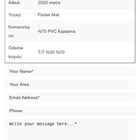
Adedi:
2500 metre
Yüzey:
Parlak Mat
Kompozisy
%70 PVC Kaplama
on:
Ödeme
T/T %30 %70
koşulu: